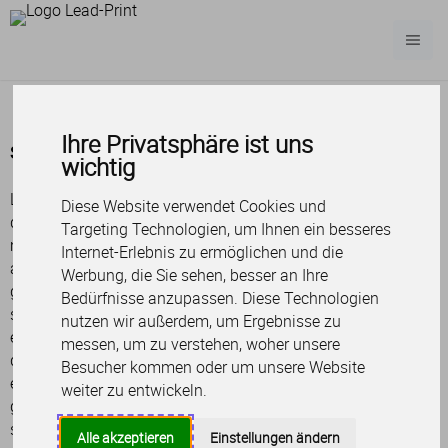
Ihre Privatsphäre ist uns
Service
wichtig
Lorem ipsum dolor sit amet, consetetur sadipscing elitr, sed
Diese Website verwendet Cookies und
diam nonumy eirmod tempor invidunt ut labore et dolore
Targeting Technologien, um Ihnen ein besseres
magna aliquyam erat, sed diam voluptua. At vero eos et
Internet-Erlebnis zu ermöglichen und die
accusam et justo duo dolores et ea rebum. Stet clita kasd
Werbung, die Sie sehen, besser an Ihre
gubergren, no sea takimata sanctus est Lorem ipsum dolor
Bedürfnisse anzupassen. Diese Technologien
sit amet. Lorem ipsum dolor sit amet, consetetur sadipscing
nutzen wir außerdem, um Ergebnisse zu
elitr, sed diam nonumy eirmod tempor invidunt ut labore et
messen, um zu verstehen, woher unsere
dolore magna aliquyam erat, sed diam voluptua. At vero eos
Besucher kommen oder um unsere Website
et accusam et justo duo dolores et ea rebum. Stet clita kasd
weiter zu entwickeln.
gubergren, no sea takimata sanctus est Lorem ipsum dolor
sit amet. Lorem ipsum dolor sit amet, consetetur sadipscing
Alle akzeptieren
Einstellungen ändern