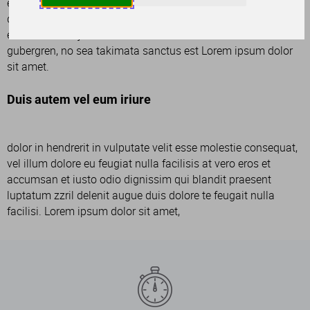
elitr, sed diam nonumy eirmod tempor invidunt ut labore et
dolore magna aliquyam erat, sed diam voluptua. At vero eos
et accusam et justo duo dolores et ea rebum. Stet clita kasd
gubergren, no sea takimata sanctus est Lorem ipsum dolor
sit amet.
Duis autem vel eum iriure
dolor in hendrerit in vulputate velit esse molestie consequat,
vel illum dolore eu feugiat nulla facilisis at vero eros et
accumsan et iusto odio dignissim qui blandit praesent
luptatum zzril delenit augue duis dolore te feugait nulla
facilisi. Lorem ipsum dolor sit amet,