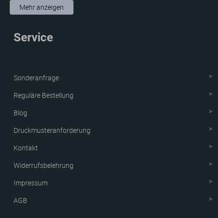
Aufkleber & Etiketten
Mehr anzeigen
Schutzvorrichtung
Service
Verpackungen
Neue Produkte
Sonderanfrage
Reguläre Bestellung
Blog
Druckmusteranforderung
Kontakt
Widerrufsbelehrung
Impressum
AGB