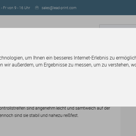
- Fr von 9 - 16 Uhr
sales@lead-print.com
IGN
RESELLER WERDEN
nologien, um Ihnen ein besseres Internet-Erlebnis zu ermöglich
en wir außerdem, um Ergebnisse zu messen, um zu verstehen, 
er und Einlassbänder
Kontrollbänder Stoff, bedruckt
trollbänder Stoff, bedruckt
ontrollstreifen sind angenehm leicht und samtweich auf der
ennoch sind sie stabil und nahezu reißfest.