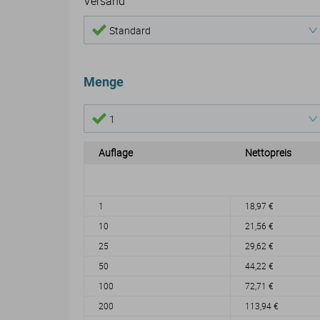
Versand
Standard
Menge
1
Auflage
Nettopreis
1
18,97 €
10
21,56 €
25
29,62 €
50
44,22 €
100
72,71 €
200
113,94 €