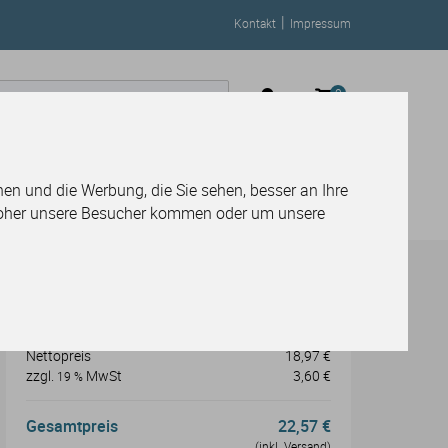
|
Kontakt
Impressum
0
Service-Center
en und die Werbung, die Sie sehen, besser an Ihre
woher unsere Besucher kommen oder um unsere
Preisberechnung
Preis
18,97 €
Nettopreis
18,97 €
zzgl.
MwSt
3,60 €
19 %
Gesamtpreis
22,57 €
(inkl. Versand)