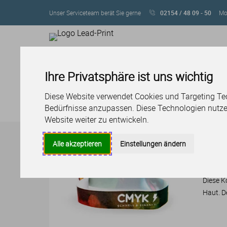
Unser Serviceteam berät Sie gerne
02154 / 48 09 - 50
Mo 
Ihre Privatsphäre ist uns wichtig
SERVICE
LAYOUT & DES
PRODUKTE
Diese Website verwendet Cookies und Targeting Tech
Bedürfnisse anzupassen. Diese Technologien nutz
Produktübersicht
Druckprodukte
Kontrollbänd
Website weiter zu entwickeln.
Alle akzeptieren
Einstellungen ändern
Kon
Diese K
Haut. D