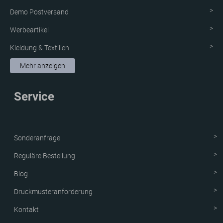
Demo Postversand
Werbeartikel
Kleidung & Textilien
Aufkleber & Etiketten
Mehr anzeigen
Schutzvorrichtung
Service
Verpackungen
Neue Produkte
Sonderanfrage
Reguläre Bestellung
Blog
Druckmusteranforderung
Kontakt