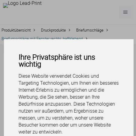
Produktübersicht
Druckprodukte
Briefumschläge
Briefumschläge mit Fenster rechts, haftklebend
Ihre Privatsphäre ist uns
Briefumschläge
wichtig
mit Fenster
Diese Website verwendet Cookies und
rechts,
Targeting Technologien, um Ihnen ein besseres
haftklebend
Internet-Erlebnis zu ermöglichen und die
Werbung, die Sie sehen, besser an Ihre
Bedürfnisse anzupassen. Diese Technologien
Diese Umschläge haben auf der
nutzen wir außerdem, um Ergebnisse zu
rechten Seite ein praktisches Fenster,
messen, um zu verstehen, woher unsere
so dass die Adresse des Empfängers
Besucher kommen oder um unsere Website
auf einen Blick erkennbar ist. Am
weiter zu entwickeln.
besten ist es, immer einen Vorrat an