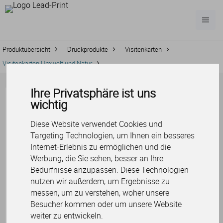
Produktübersicht
Druckprodukte
Visitenkarten
Visitenkarten Umwelt und Natur
Ihre Privatsphäre ist uns
Visitenkarten
wichtig
Umwelt und
Diese Website verwendet Cookies und
Natur
Targeting Technologien, um Ihnen ein besseres
Internet-Erlebnis zu ermöglichen und die
Werbung, die Sie sehen, besser an Ihre
Legen Sie Wert auf einen
Bedürfnisse anzupassen. Diese Technologien
verantwortungsvollen Umgang mit
nutzen wir außerdem, um Ergebnisse zu
der Umwelt? Unterstreichen Sie Ihre
messen, um zu verstehen, woher unsere
Überzeugung mit besonders
Besucher kommen oder um unsere Website
umweltfreundlichen Visitenkarten
weiter zu entwickeln.
aus Natur- oder Recyclingpapier.