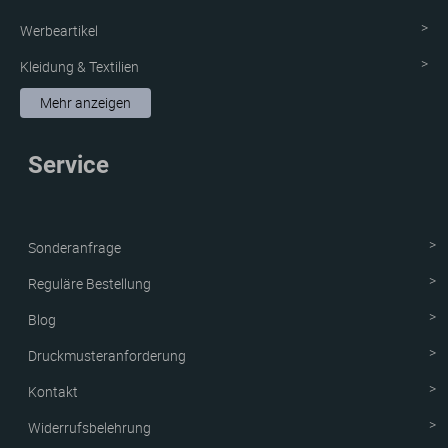
Werbeartikel
Kleidung & Textilien
Aufkleber & Etiketten
Mehr anzeigen
Schutzvorrichtung
Service
Verpackungen
Neue Produkte
Sonderanfrage
Reguläre Bestellung
Blog
Druckmusteranforderung
Kontakt
Widerrufsbelehrung