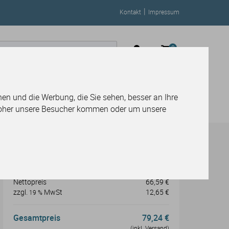
|
Kontakt
Impressum
0
Service-Center
en und die Werbung, die Sie sehen, besser an Ihre
woher unsere Besucher kommen oder um unsere
Preisberechnung
Preis
66,59 €
Nettopreis
66,59 €
zzgl.
MwSt
12,65 €
19 %
Gesamtpreis
79,24 €
(inkl. Versand)