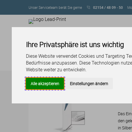
Unser Serviceteam berät Sie gerne
02154 / 48 09 - 50
Mo 
Ihre Privatsphäre ist uns wichtig
SERVICE
LAYOUT & DES
PRODUKTE
Diese Website verwendet Cookies und Targeting Tech
Bedürfnisse anzupassen. Diese Technologien nutz
Produktübersicht
Werbetechnik
Roll Ups & Dis
Website weiter zu entwickeln.
Alle akzeptieren
Einstellungen ändern
Rol
Dru
Das Ein
den gel
in Silb