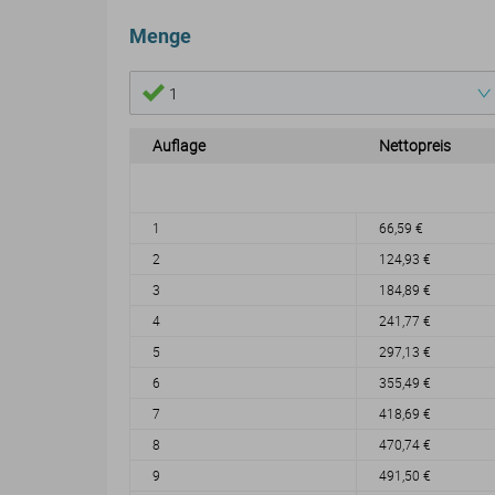
Menge
1
Auflage
Nettopreis
1
66,59 €
2
124,93 €
3
184,89 €
4
241,77 €
5
297,13 €
6
355,49 €
7
418,69 €
8
470,74 €
9
491,50 €