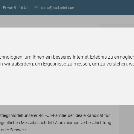
- Fr von 9 - 16 Uhr
sales@lead-print.com
IGN
RESELLER WERDEN
nologien, um Ihnen ein besseres Internet-Erlebnis zu ermöglich
en wir außerdem, um Ergebnisse zu messen, um zu verstehen, 
plays
Roll-Up Basic, System inkl. Druck
l-Up Basic, System inkl.
ck
stiegsmodell unserer Roll-Up-Familie: der ideale Kandidat für
egentlichen Messebesuch. Mit Aluminiumpulverbeschichtung
er oder Schwarz.