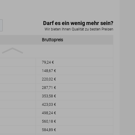
Darf es ein wenig mehr sein?
Wir bieten Ihnen Qualität zu besten Preisen
Bruttopreis
79,24 €
148,67 €
220,02 €
287,71 €
353,58 €
423,03 €
498,24 €
560,18 €
584,89 €