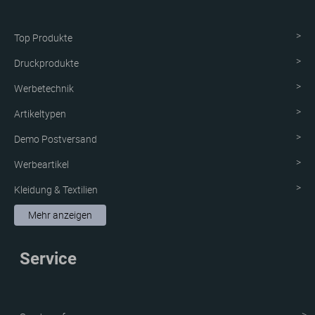
Top Produkte
Druckprodukte
Werbetechnik
Artikeltypen
Demo Postversand
Werbeartikel
Kleidung & Textilien
Aufkleber & Etiketten
Mehr anzeigen
Schutzvorrichtung
Service
Verpackungen
Neue Produkte