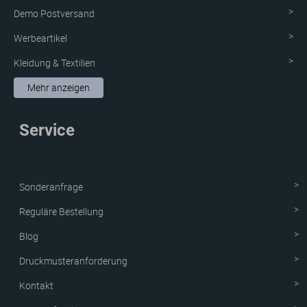
Demo Postversand
Werbeartikel
Kleidung & Textilien
Aufkleber & Etiketten
Mehr anzeigen
Schutzvorrichtung
Service
Verpackungen
Neue Produkte
Sonderanfrage
Reguläre Bestellung
Blog
Druckmusteranforderung
Kontakt