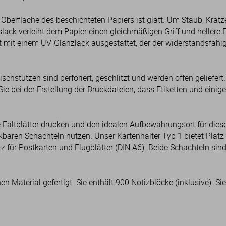
 Oberfläche des beschichteten Papiers ist glatt. Um Staub, Kratz
slack verleiht dem Papier einen gleichmäßigen Griff und hellere F
t mit einem UV-Glanzlack ausgestattet, der der widerstandsfähigs
ischstützen sind perforiert, geschlitzt und werden offen geliefert
 bei der Erstellung der Druckdateien, dass Etiketten und einige 
ie Faltblätter drucken und den idealen Aufbewahrungsort für dies
baren Schachteln nutzen. Unser Kartenhalter Typ 1 bietet Platz 
atz für Postkarten und Flugblätter (DIN A6). Beide Schachteln 
 Material gefertigt. Sie enthält 900 Notizblöcke (inklusive). Si