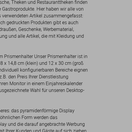
ische, Theken und Restauranttheken finden
e Gastroprodukte. Hier haben wir alle von
s verwendeten Artikel zusammengefasst:
ch gedruckten Produkten gibt es auch
d draußen, Geschenke, Werbematerial,
ng und alle Artikel, die mit Kleidung und
em Prismenhalter Unser Prismenhalter ist in
 8 x 14,8 cm (klein) und 12 x 30 cm (groß
individuell konfigurierbaren Bereiche eignen
.B. den Preis Ihrer Dienstleistung
ren Monitor in einem Einjahreskalender
 ausgezeichnete Wahl für unseren Desktop-
eres: das pyramidenförmige Display
wöhnlichen Form werden das
lay und die darauf angebrachte Werbung
it Ihrer Kunden und Gäste auf sich ziehen.