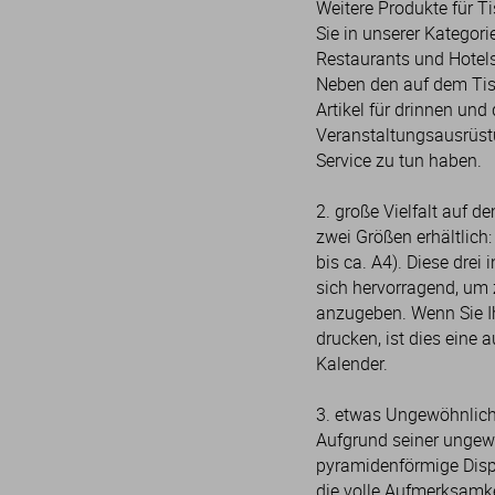
Weitere Produkte für T
Sie in unserer Kategori
Restaurants und Hotel
Neben den auf dem Tis
Artikel für drinnen un
Veranstaltungsausrüstu
Service zu tun haben.
2. große Vielfalt auf d
zwei Größen erhältlich:
bis ca. A4). Diese drei 
sich hervorragend, um z
anzugeben. Wenn Sie Ih
drucken, ist dies eine
Kalender.
3. etwas Ungewöhnlich
Aufgrund seiner unge
pyramidenförmige Disp
die volle Aufmerksamke