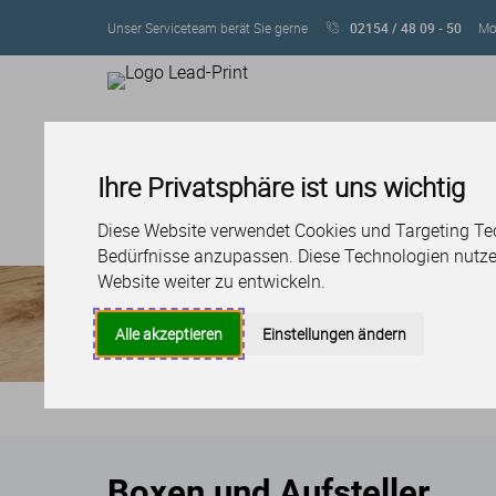
Unser Serviceteam berät Sie gerne
02154 / 48 09 - 50
Mo 
Ihre Privatsphäre ist uns wichtig
SERVICE
LAYOUT & DES
PRODUKTE
Diese Website verwendet Cookies und Targeting Tech
Produktübersicht
Druckprodukte
Boxen und Au
Bedürfnisse anzupassen. Diese Technologien nutz
Website weiter zu entwickeln.
Alle akzeptieren
Einstellungen ändern
Boxen und Aufsteller