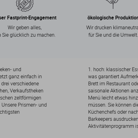
ser Fastprint-Engagement
ökologische Produktio
Wir geben alles,
Wir drucken klimaneutra
 Sie glücklich zu machen.
für Sie und die Umwelt
Theken- und
1. hoch: klassischer E
etzt ganz einfach in
was garantiert Aufmerk
n drei verschiedene
Brett im Restaurant od
chen, Verkaufstheken
saisonale Aktionen an
ischen zeltförmigen
Menü leicht etwas hinz
. Unsere Prismen- und
müssen. Sie können di
chtigsten
Küchenchefs oder nach
Barkeepers ausdrucken
Aktivitätenprogramm is