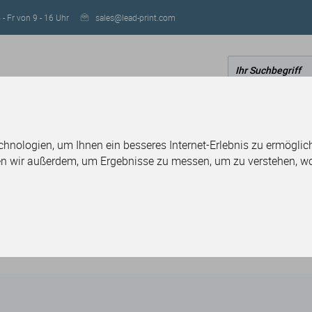
- Fr von 9 - 16 Uhr
sales@lead-print.com
IGN
RESELLER WERDEN
nologien, um Ihnen ein besseres Internet-Erlebnis zu ermöglich
fsteller
en wir außerdem, um Ergebnisse zu messen, um zu verstehen, 