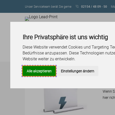
Unser Serviceteam berät Sie gerne
02154 / 48 09 - 50
Mo 
Ihre Privatsphäre ist uns wichtig
SERVICE
LAYOUT & DES
PRODUKTE
Diese Website verwendet Cookies und Targeting Tech
Bedürfnisse anzupassen. Diese Technologien nutz
Produktübersicht
Werbetechnik
Deko & Kleins
Website weiter zu entwickeln.
Alle akzeptieren
Einstellungen ändern
X-B
Wenn Si
hier ri