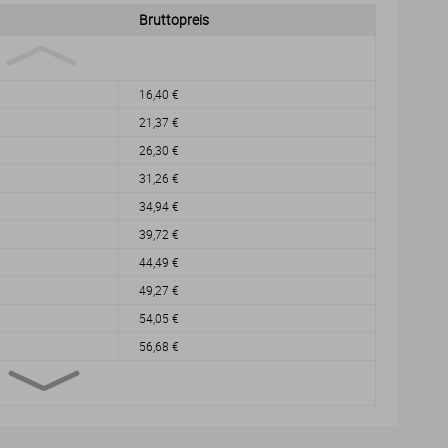
Bruttopreis
16,40 €
21,37 €
26,30 €
31,26 €
34,94 €
39,72 €
44,49 €
49,27 €
54,05 €
56,68 €