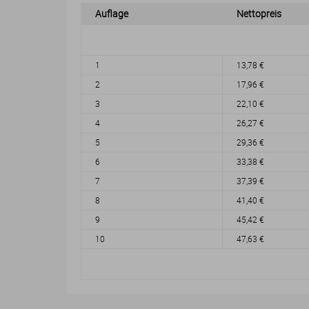
Auflage
Nettopreis
1
13,78 €
2
17,96 €
3
22,10 €
4
26,27 €
5
29,36 €
6
33,38 €
7
37,39 €
8
41,40 €
9
45,42 €
10
47,63 €