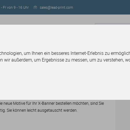
- Fr von 9 - 16 Uhr
sales@lead-print.com
IGN
RESELLER WERDEN
nologien, um Ihnen ein besseres Internet-Erlebnis zu ermöglich
en wir außerdem, um Ergebnisse zu messen, um zu verstehen, 
ysteme
X-Banner mini, Druck
anner mini, Druck
e neue Motive für Ihr X-Banner bestellen möchten, sind Sie
chtig. Sie können leicht ausgetauscht werden.