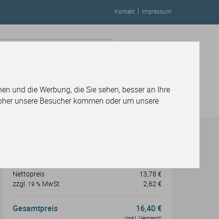
|
Kontakt
Impressum
0
Service-Center
en und die Werbung, die Sie sehen, besser an Ihre
woher unsere Besucher kommen oder um unsere
Preisberechnung
Preis
13,78 €
Nettopreis
13,78 €
zzgl.
MwSt
2,62 €
19 %
Gesamtpreis
16,40 €
(inkl. Versand)