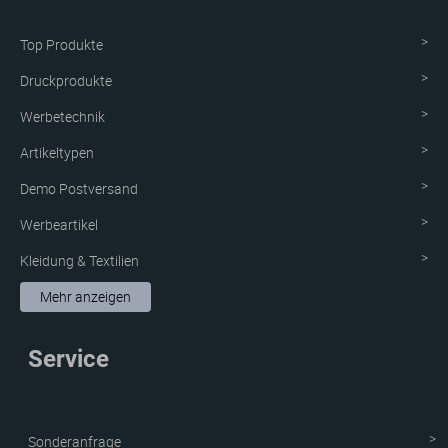
Top Produkte
Druckprodukte
Werbetechnik
Artikeltypen
Demo Postversand
Werbeartikel
Kleidung & Textilien
Aufkleber & Etiketten
Mehr anzeigen
Schutzvorrichtung
Service
Verpackungen
Neue Produkte
Sonderanfrage