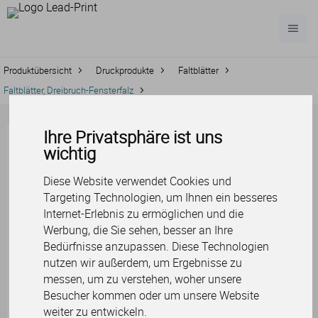
Produktübersicht
Druckprodukte
Faltblätter
Faltblätter, Dreibruch-Fensterfalz
Ihre Privatsphäre ist uns
Faltblätter,
wichtig
Dreibruch-
Diese Website verwendet Cookies und
Fensterfalz
Targeting Technologien, um Ihnen ein besseres
Internet-Erlebnis zu ermöglichen und die
Faltblätter, Dreibruch-Fensterfalz
Werbung, die Sie sehen, besser an Ihre
Bedürfnisse anzupassen. Diese Technologien
Wie ein Fenster falten sich die
nutzen wir außerdem, um Ergebnisse zu
dreifach faltbaren Faltblätter nach
messen, um zu verstehen, woher unsere
links und rechts und geben den Blick
Besucher kommen oder um unsere Website
frei auf Ihre Produkte. Mit exklusiven
weiter zu entwickeln.
Materialien oder Veredelungen