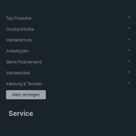
Top Produkte
Druckprodukte
Werbetechnik
Artikeltypen
Demo Postversand
Werbeartikel
Kleidung & Textilien
Aufkleber & Etiketten
Mehr anzeigen
Schutzvorrichtung
Service
Verpackungen
Neue Produkte