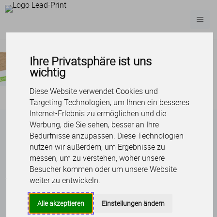
Produktübersicht
Werbetechnik
Outdoor Promotion
Ihre Privatsphäre ist uns
wichtig
Diese Website verwendet Cookies und
Targeting Technologien, um Ihnen ein besseres
Internet-Erlebnis zu ermöglichen und die
Werbung, die Sie sehen, besser an Ihre
Bedürfnisse anzupassen. Diese Technologien
nutzen wir außerdem, um Ergebnisse zu
messen, um zu verstehen, woher unsere
Lieferung unter der Woche
Besucher kommen oder um unsere Website
weiter zu entwickeln.
Verfügbar für ausgewählte Produkte und Bestellungen für 12
Stunden Mo - Fr.
Alle akzeptieren
Einstellungen ändern