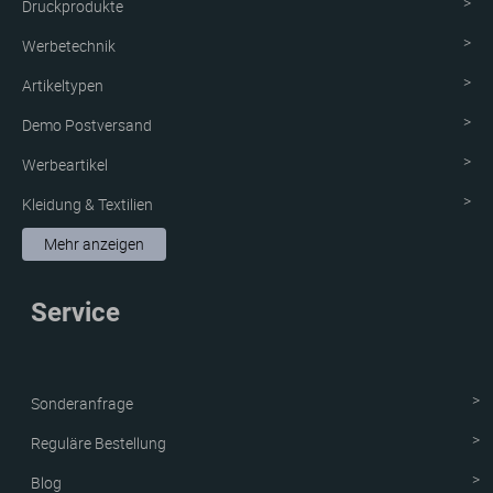
Druckprodukte
Werbetechnik
Artikeltypen
Demo Postversand
Werbeartikel
Kleidung & Textilien
Aufkleber & Etiketten
Mehr anzeigen
Schutzvorrichtung
Service
Verpackungen
Neue Produkte
Sonderanfrage
Reguläre Bestellung
Blog