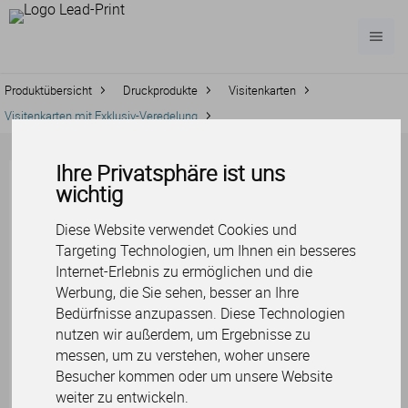
Produktübersicht
Druckprodukte
Visitenkarten
Visitenkarten mit Exklusiv-Veredelung
Ihre Privatsphäre ist uns
Visitenkarten mit
wichtig
Exklusiv-
Diese Website verwendet Cookies und
Veredelung
Targeting Technologien, um Ihnen ein besseres
Internet-Erlebnis zu ermöglichen und die
Werbung, die Sie sehen, besser an Ihre
Lacke und Prägungen setzen
Bedürfnisse anzupassen. Diese Technologien
optische Akzente und sind angenehm
nutzen wir außerdem, um Ergebnisse zu
anzufassen.
messen, um zu verstehen, woher unsere
Besucher kommen oder um unsere Website
weiter zu entwickeln.